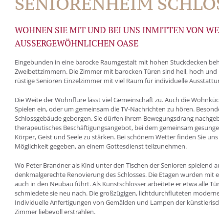
SENIORENHEIM SCHLO
WOHNEN SIE MIT UND BEI UNS INMITTEN VON W
AUSSERGEWÖHNLICHEN OASE
Eingebunden in eine barocke Raumgestalt mit hohen Stuckdecken beh
Zweibettzimmern. Die Zimmer mit barocken Türen sind hell, hoch und 
rüstige Senioren Einzelzimmer mit viel Raum für individuelle Ausstattu
Die Weite der Wohnflure lässt viel Gemeinschaft zu. Auch die Wohnküc
Spielen ein, oder um gemeinsam die TV-Nachrichten zu hören. Besond
Schlossgebäude geborgen. Sie dürfen ihrem Bewegungsdrang nachgeben
therapeutisches Beschäftigungsangebot, bei dem gemeinsam gesungen, g
Körper, Geist und Seele zu stärken. Bei schönem Wetter finden Sie uns
Möglichkeit gegeben, an einem Gottesdienst teilzunehmen.
Wo Peter Brandner als Kind unter den Tischen der Senioren spielend auf
denkmalgerechte Renovierung des Schlosses. Die Etagen wurden mit e
auch in den Neubau führt. Als Kunstschlosser arbeitete er etwa alle T
schmiedete sie neu nach. Die großzügigen, lichtdurchfluteten moder
Individuelle Anfertigungen von Gemälden und Lampen der künstlerisch
Zimmer liebevoll erstrahlen.