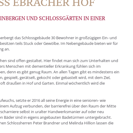
SS EBRACHER HOF
EINBERGEN UND SCHLOSSGÄRTEN IN EINER
erbergt das Schlossgebäude 30 Bewohner in großzügigen Ein- und
besitzen teils Stuck oder Gewölbe. Im Nebengebäude bieten wir für
ng an.
hen sind offen gestaltet. Hier findet man sich zum Unterhalten und
ers Menschen mit dementieller Erkrankung fühlen sich im
, denn es gibt genug Raum. An allen Tagen gibt es mindestens ein
espielt, gerätselt, gekocht oder gebastelt wird, mit dem Ziel,
 oft draußen in Hof und Garten. Einmal wöchentlich wird die
wuchs, setzte er 2016 all seine Energie in eine senioren- wie
inem Aufzug verbunden, der barrierefrei über den Raum der Mitte
ürscharniere selbst in uralter Handwerksmanier auf oder neu
nen Bäder sind in eigens angebauten Badetürmen untergebracht.
en Schlossherren Peter Brandner und Melinda Hillion lassen die