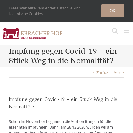
Zum
Diese Webseite verwendet ausschließlich
Inhalt
OK
technische Cookies.
springen
Impfung gegen Covid-19 – ein
Stück Weg in die Normalität?
Zurück
Vor
Impfung gegen Covid-19 – ein Stück Weg in die
Normalität?
Schon im November begannen die Vorbereitungen für die
ersehnten Impfungen. Dann, am 28.12.2020 wurden wir am
Abend darüber informiert, dass die ersten 1. Impfungen am